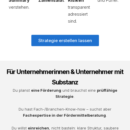
Summary
Zahlensalat
.
Risiken
und Puffer.
verstehen.
transparent
adressiert
sind.
Strategie erstellen lassen
Für Unternehmerinnen & Unternehmer mit
Substanz
Du planst
eine Förderung
und brauchst eine
prüffähige
Strategie
.
Du hast Fach-/Branchen-Know-how – suchst aber
Fachexpertise in der Fördermittelberatung
.
Du willst
einreichen
, nicht basteln: klare Struktur, saubere