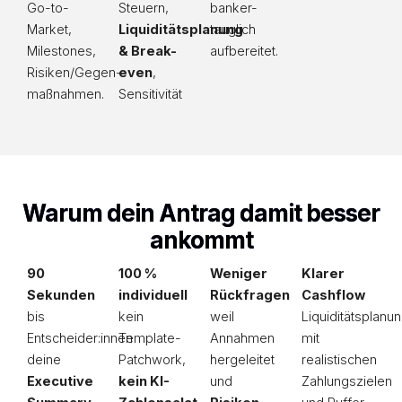
Go-to-
Steuern,
banker-
Market,
Liquiditätsplanung
tauglich
Milestones,
& Break-
aufbereitet.
Risiken/Gegen­
even
,
maßnahmen.
Sensitivität
Warum dein Antrag damit besser
ankommt
90
100 %
Weniger
Klarer
Sekunden
individuell
Rückfragen
Cashflow
bis
kein
weil
Liquiditätsplanu
Entscheider:innen
Template-
Annahmen
mit
deine
Patchwork,
hergeleitet
realistischen
Executive
kein KI-
und
Zahlungszielen