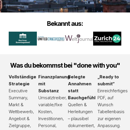
Bekannt aus:
Was du bekommst bei "done with you"
Vollständige
Finanzplanung
Belegte
„Ready to
Strategie
mit
Annahmen
submit“
Executive
Substanz
statt
Einreichfertiges
Summary,
Umsatztreiber,
Bauchgefühl
PDF, auf
Markt &
variable/fixe
Quellen &
Wunsch
Wettbewerb,
Kosten,
Herleitungen
Tabellenbasis
Angebot &
Investitionen,
– plausibel
zur eigenen
Zielgruppe,
Personal,
dokumentiert,
Anpassung.