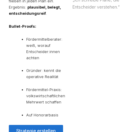
„Ich schreibe Pläne, die
fließen in jeden Plan ein.
Entscheider verstehen.“
Ergebnis:
plausibel, belegt,
entscheidungsreif
.
Bullet-Proofs:
Fördermittel
berater:
weiß, worauf
Entscheider:innen
achten
Gründer: kennt die
operative Realität
Fördermittel-Praxis:
volkswirtschaftlichen
Mehrwert schaffen
Auf Honorarbasis
Strategie erstellen